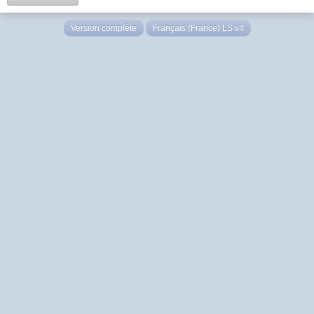
Version complète
Français (France) LS v4