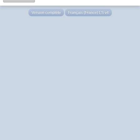
Version complète
Français (France) LS v4