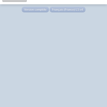
Version complète
Français (France) LS v4