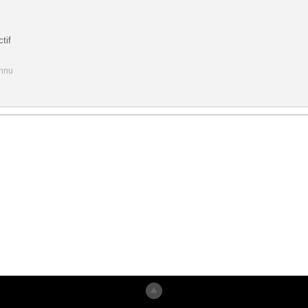
tif
onnu