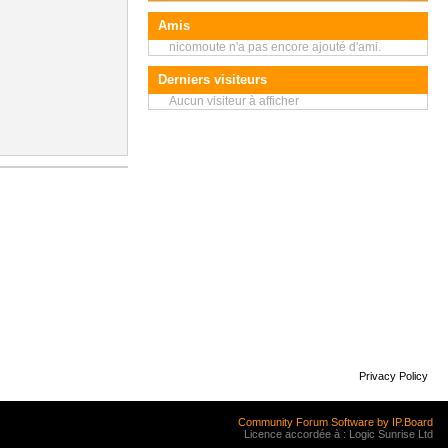
Amis
nicomoute n'a pas encore ajouté d'ami.
Derniers visiteurs
Aucun visiteur à afficher
Privacy Policy
Community Forum Software by IP.Board
Licence accordée à : Logic Sunrise Ltd