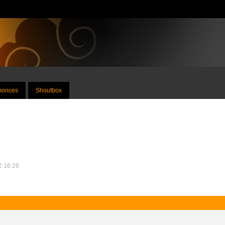
nnonces
Shoutbox
12 16:26