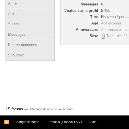
Aime
Messages
0
Visites sur le profil
5 430
Amis
Titre
Nouveau / peu ac
Âge
Âge inconnu
Sujets
Anniversaire
Anniversaire inc
Messages
Sexe
Non spécifié
Petites annonces
Shoutbox
→
LS forums
Affichage d'un profil : nicomoute
Changer le thème
Français (France) LS v4
Aide