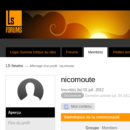
Logic-Sunrise (retour au site)
Forums
Membres
Petites a
→
LS forums
Affichage d'un profil : nicomoute
nicomoute
Inscrit(e) (le) 01 juil. 2012
Déconnecté
Dernière activité juil. 04 20
Mon contenu
Aperçu
Statistiques de la communauté
Flux du profil
Groupe
Members