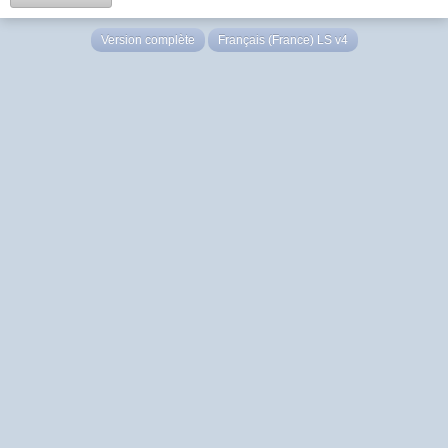
Version complète
Français (France) LS v4