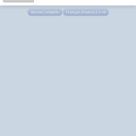
Version complète
Français (France) LS v4