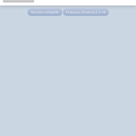
Version complète
Français (France) LS v4