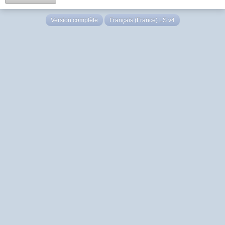
Version complète
Français (France) LS v4