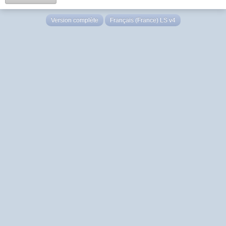
Version complète
Français (France) LS v4