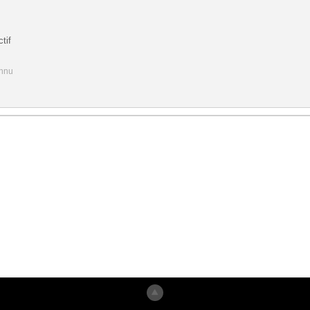
tif
onnu