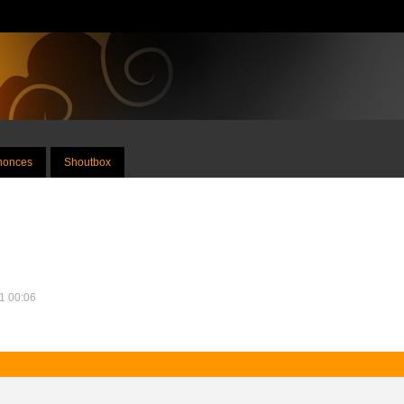
nnonces
Shoutbox
11 00:06