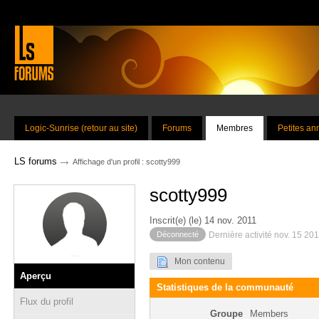
Logic-Sunrise (retour au site)
Forums
Membres
Petites a
→
LS forums
Affichage d'un profil : scotty999
scotty999
Inscrit(e) (le) 14 nov. 2011
Déconnecté
Dernière activité nov. 15 20
Mon contenu
Aperçu
Statistiques de la communauté
Flux du profil
Groupe
Members