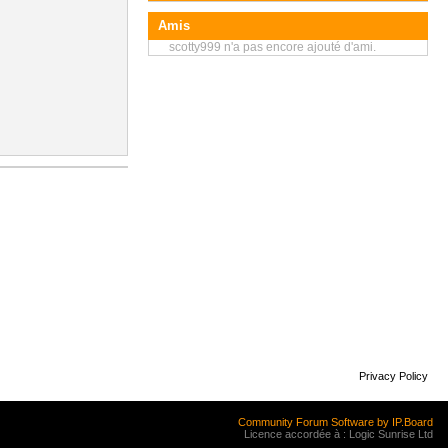
Amis
scotty999 n'a pas encore ajouté d'ami.
Privacy Policy
Community Forum Software by IP.Board
Licence accordée à : Logic Sunrise Ltd