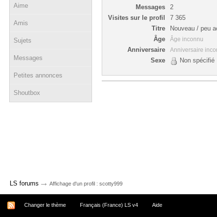
Aime
Messages
2
Visites sur le profil
7 365
Amis
Titre
Nouveau / peu ac
Âge
Âge inconnu
Sujets
Anniversaire
Anniversaire inc
Messages
Sexe
Non spécifié
Petites annonces
Shoutbox
→
LS forums
Affichage d'un profil : scotty999
Changer le thème
Français (France) LS v4
Aide