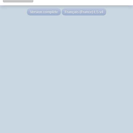
Version complète
Français (France) LS v4