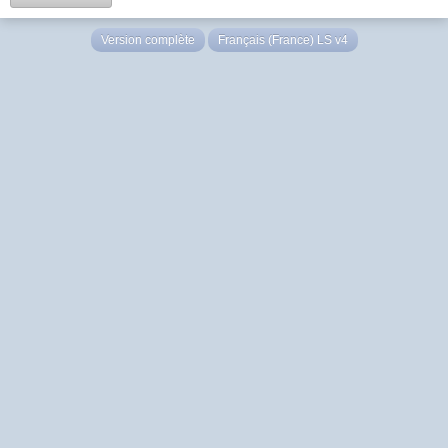
Version complète
Français (France) LS v4