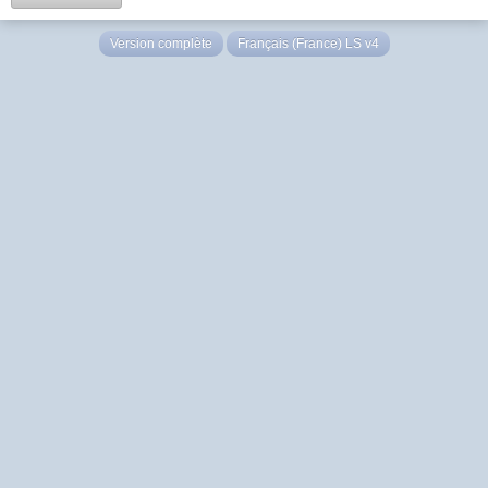
Version complète
Français (France) LS v4