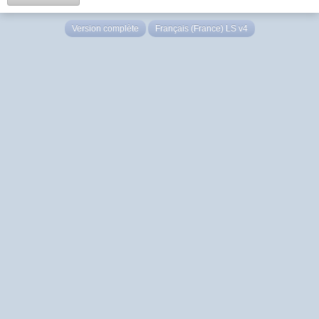
Version complète
Français (France) LS v4