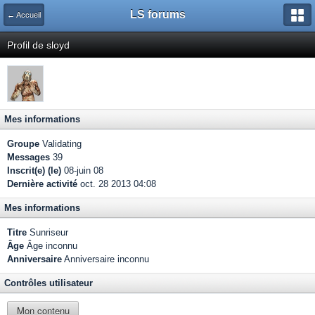
LS forums
← Accueil
Profil de sloyd
Mes informations
Groupe
Validating
Messages
39
Inscrit(e) (le)
08-juin 08
Dernière activité
oct. 28 2013 04:08
Mes informations
Titre
Sunriseur
Âge
Âge inconnu
Anniversaire
Anniversaire inconnu
Contrôles utilisateur
Mon contenu