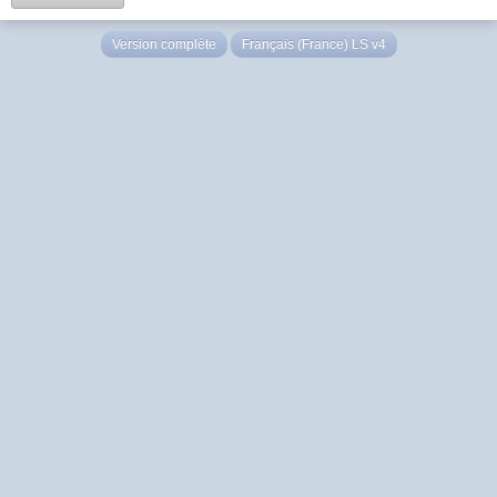
Version complète
Français (France) LS v4