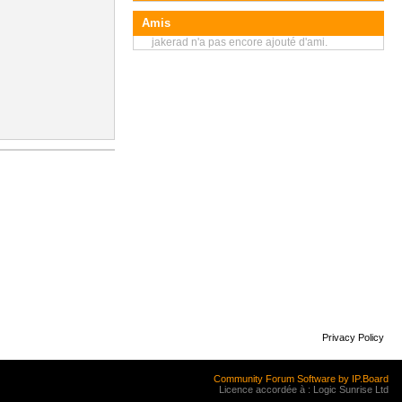
Amis
jakerad n'a pas encore ajouté d'ami.
Privacy Policy
Community Forum Software by IP.Board
Licence accordée à : Logic Sunrise Ltd