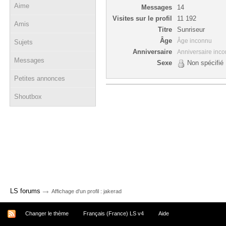
Aime
Messages
14
Visites sur le profil
11 192
Amis
Titre
Sunriseur
Âge
Âge inconnu
Sujets
Anniversaire
Anniversaire inc
Messages
Sexe
Non spécifié
Petites annonces
Shoutbox
→
LS forums
Affichage d'un profil : jakerad
Changer le thème
Français (France) LS v4
Aide