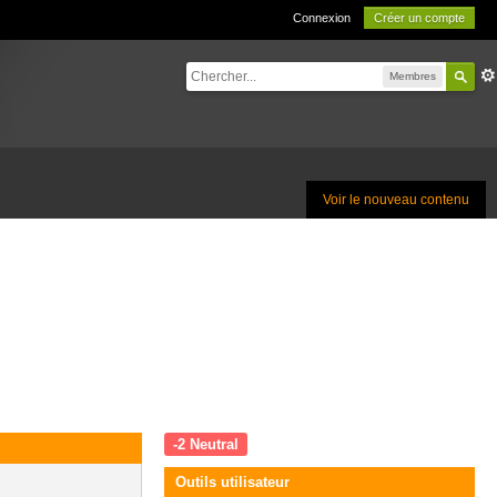
Connexion
Créer un compte
Membres
Voir le nouveau contenu
-2
Neutral
Outils utilisateur