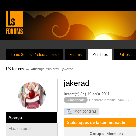
Logic-Sunrise (retour au site)
Forums
Membres
Petites a
→
LS forums
Affichage d'un profil : jakerad
jakerad
Inscrit(e) (le) 19 août 2011
Déconnecté
Dernière activité janv. 27 2
Mon contenu
Aperçu
Statistiques de la communauté
Flux du profil
Groupe
Members