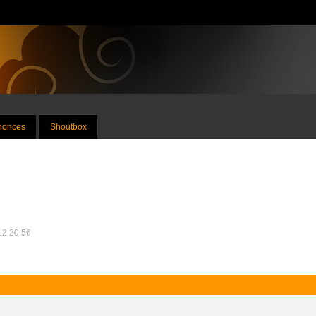
nnonces
Shoutbox
012 20:56