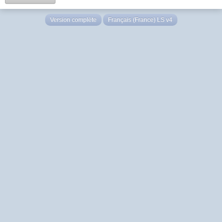
Version complète
Français (France) LS v4