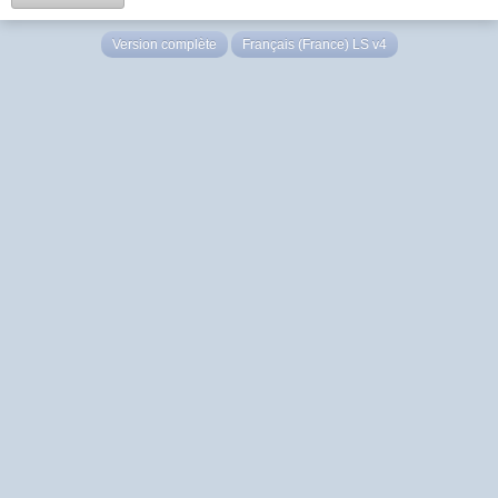
Version complète
Français (France) LS v4