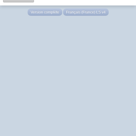
Version complète
Français (France) LS v4