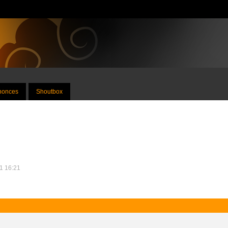
nnonces
Shoutbox
11 16:21