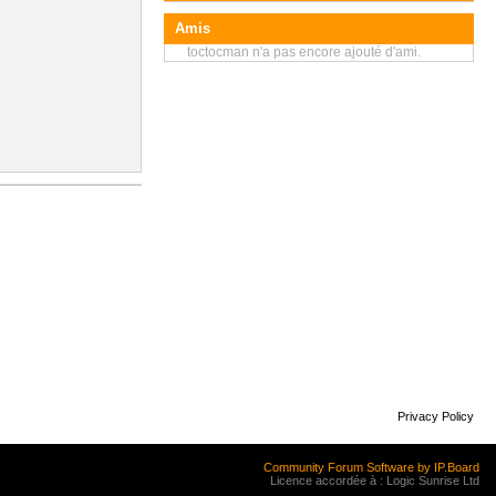
Amis
toctocman n'a pas encore ajouté d'ami.
Privacy Policy
Community Forum Software by IP.Board
Licence accordée à : Logic Sunrise Ltd