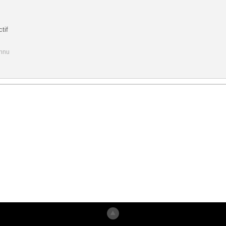
tif
onnu