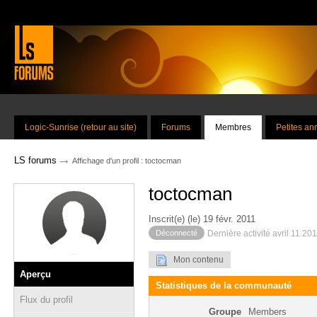
Logic-Sunrise (retour au site)
Forums
Membres
Petites a
→
LS forums
Affichage d'un profil : toctocman
toctocman
Inscrit(e) (le) 19 févr. 2011
Déconnecté
Dernière activité avril 11 20
Mon contenu
Aperçu
Statistiques de la communauté
Flux du profil
Groupe
Members