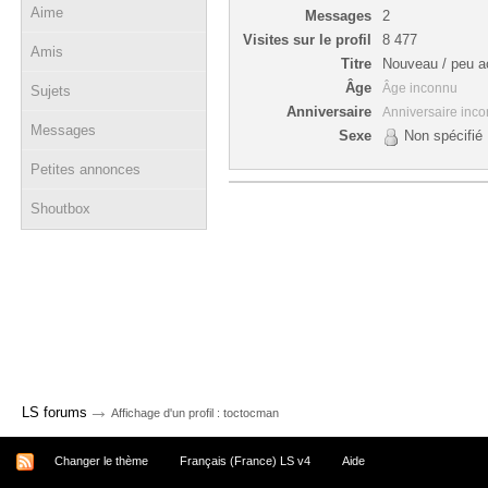
Aime
Messages
2
Visites sur le profil
8 477
Amis
Titre
Nouveau / peu ac
Âge
Âge inconnu
Sujets
Anniversaire
Anniversaire inc
Messages
Sexe
Non spécifié
Petites annonces
Shoutbox
→
LS forums
Affichage d'un profil : toctocman
Changer le thème
Français (France) LS v4
Aide