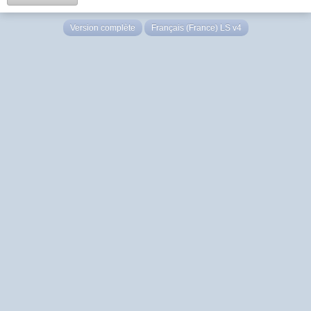
Version complète
Français (France) LS v4