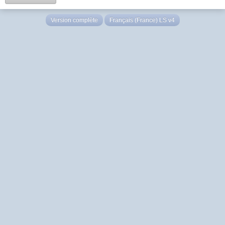
Version complète
Français (France) LS v4