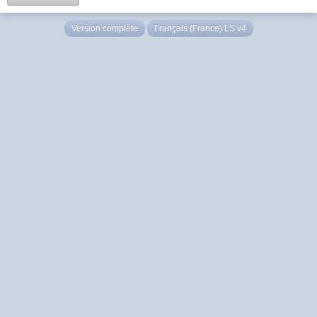
Version complète
Français (France) LS v4