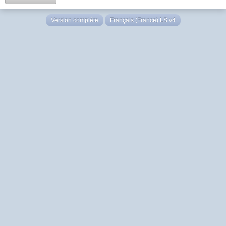
Version complète
Français (France) LS v4