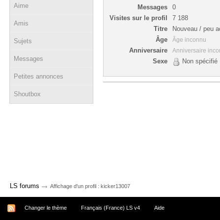
Aime
Messages
0
Visites sur le profil
7 188
Amis
Titre
Nouveau / peu ac
Âge
Âge inconnu
Sujets
Anniversaire
Anniversaire inc
Messages
Sexe
Non spécifié
Petites annonces
Shoutbox
→
LS forums
Affichage d'un profil : kicker13007
Changer le thème
Français (France) LS v4
Aide