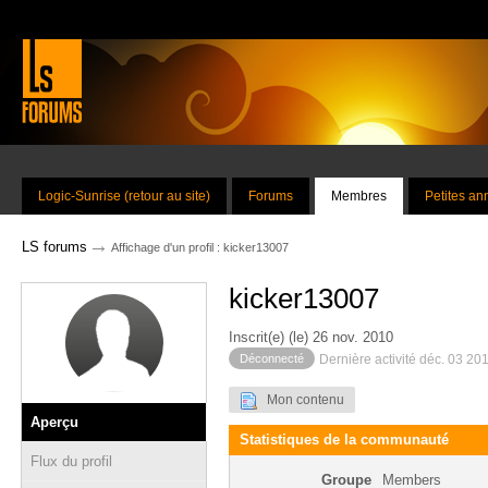
Logic-Sunrise (retour au site)
Forums
Membres
Petites a
→
LS forums
Affichage d'un profil : kicker13007
kicker13007
Inscrit(e) (le) 26 nov. 2010
Déconnecté
Dernière activité déc. 03 20
Mon contenu
Aperçu
Statistiques de la communauté
Flux du profil
Groupe
Members