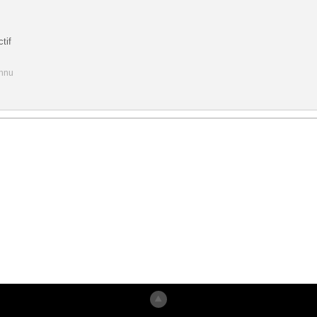
tif
onnu