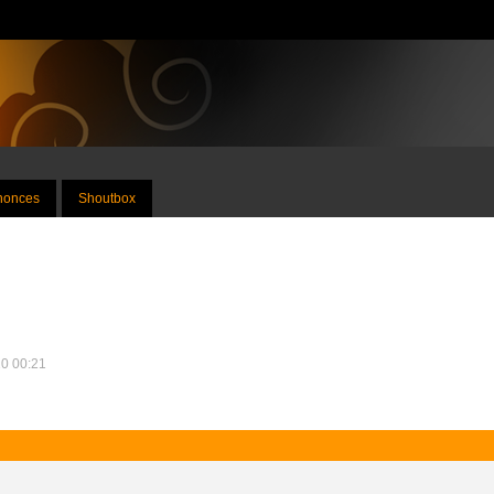
nnonces
Shoutbox
10 00:21