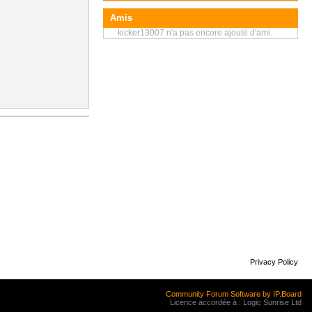
Amis
kicker13007 n'a pas encore ajouté d'ami.
Privacy Policy
Community Forum Software by IP.Board
Licence accordée à : Logic Sunrise Ltd