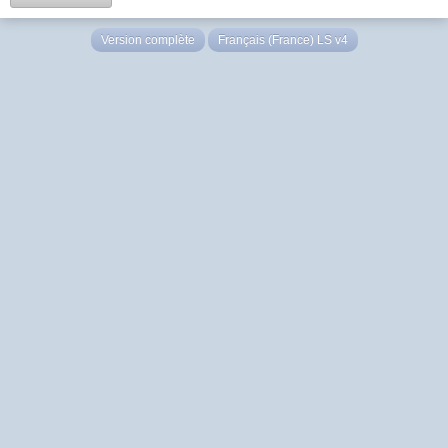
Version complète
Français (France) LS v4