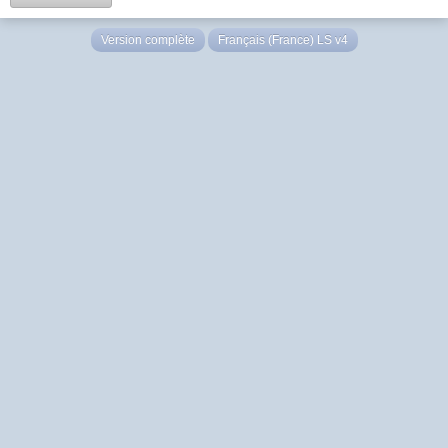
Version complète
Français (France) LS v4