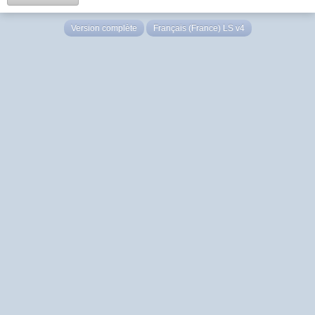
Version complète
Français (France) LS v4