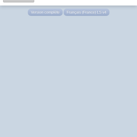
Version complète
Français (France) LS v4