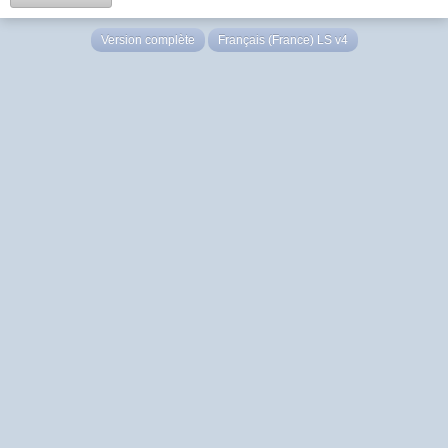
Version complète
Français (France) LS v4