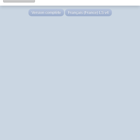
Version complète
Français (France) LS v4