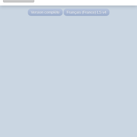
Version complète
Français (France) LS v4