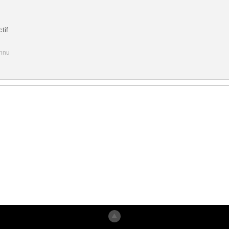
tif
onnu