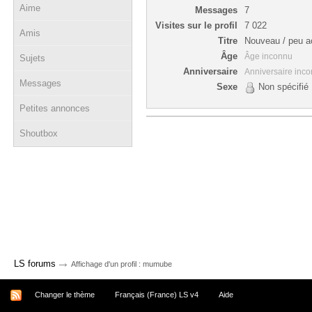
Aime
Messages
7
Visites sur le profil
7 022
Amis
Titre
Nouveau / peu ac
Âge
Âge inconnu
Sujets
Anniversaire
Anniversaire inc
Messages
Sexe
Non spécifié
Petites annonces
Shoutbox
→
LS forums
Affichage d'un profil : mumube
Changer le thème
Français (France) LS v4
Aide