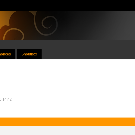
nnonces
Shoutbox
10 14:42