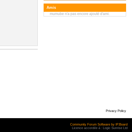
Amis
mumube n'a pas encore ajouté d'ami.
Privacy Policy
Community Forum Software by IP.Board
Licence accordée à : Logic Sunrise Ltd