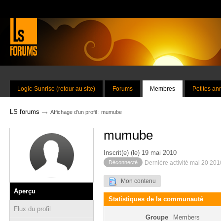
Logic-Sunrise (retour au site)
Forums
Membres
Petites a
→
LS forums
Affichage d'un profil : mumube
mumube
Inscrit(e) (le) 19 mai 2010
Déconnecté
Dernière activité mai 20 20
Mon contenu
Aperçu
Statistiques de la communauté
Flux du profil
Groupe
Members