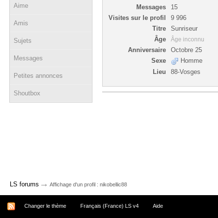
Aime
Messages
15
Visites sur le profil
9 996
Amis
Titre
Sunriseur
Âge
Âge inconnu
Sujets
Anniversaire
Octobre 25
Messages
Sexe
Homme
Lieu
88-Vosges
Petites annonces
Shoutbox
→
LS forums
Affichage d'un profil : nikobellic88
Changer le thème
Français (France) LS v4
Aide