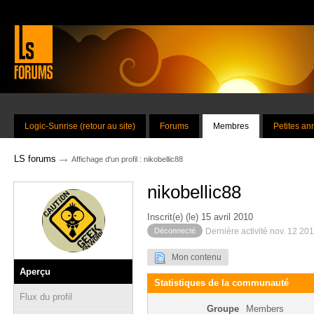
Logic-Sunrise (retour au site)
Forums
Membres
Petites a
→
LS forums
Affichage d'un profil : nikobellic88
nikobellic88
Inscrit(e) (le) 15 avril 2010
Déconnecté
Dernière activité nov. 12 20
Mon contenu
Aperçu
Statistiques de la communauté
Flux du profil
Groupe
Members