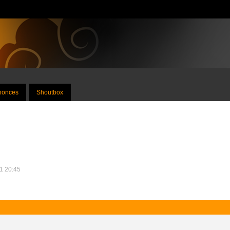
nnonces
Shoutbox
11 20:45