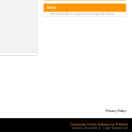
Amis
nikobellic88 n'a pas encore ajouté d'ami.
Privacy Policy
Community Forum Software by IP.Board
Licence accordée à : Logic Sunrise Ltd