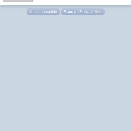
Version complète
Français (France) LS v4