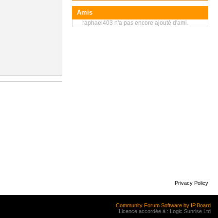
Amis
raphael403 n'a pas encore ajouté d'ami.
Privacy Policy
Community Forum Software by IP.Board
Licence accordée à : Logic Sunrise Ltd