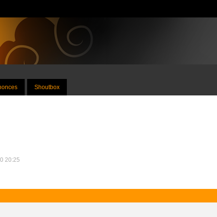
nnonces
Shoutbox
10 20:25