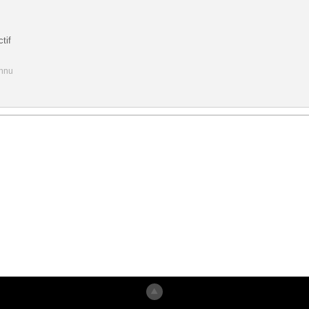
tif
onnu