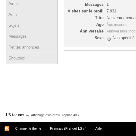
Aime
Messages
1
Visites sur le profil
7 931
Amis
Titre
Nouveau / peu ac
Âge
Âge inconnu
Sujets
Anniversaire
Anniversaire inc
Messages
Sexe
Non spécifié
Petites annonces
Shoutbox
→
LS forums
Affichage d'un profil : raphael403
Changer le thème
Français (France) LS v4
Aide