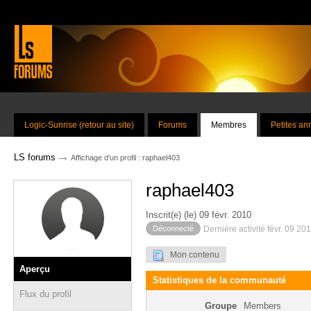
Logic-Sunrise (retour au site)
Forums
Membres
Petites a
→
LS forums
Affichage d'un profil : raphael403
raphael403
Inscrit(e) (le) 09 févr. 2010
Déconnecté
Dernière activité févr. 09 20
Mon contenu
Aperçu
Statistiques de la communauté
Flux du profil
Groupe
Members