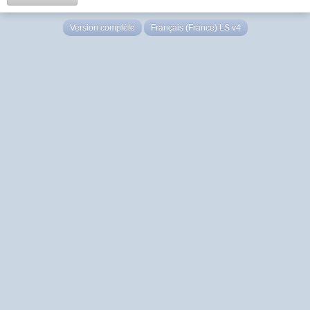
Version complète
Français (France) LS v4