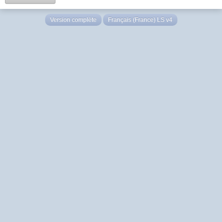
Version complète
Français (France) LS v4