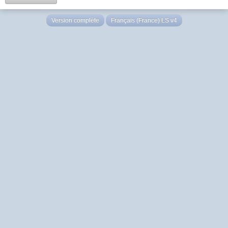
Version complète
Français (France) LS v4