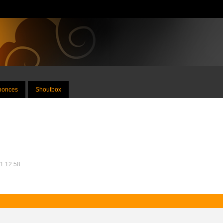
nnonces
Shoutbox
11 12:58