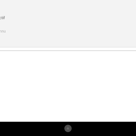
tif
onnu