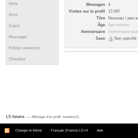
Aime
Messages
4
Visites sur le profil
13 097
Amis
Titre
Nouveau / peu ac
Âge
Âge inconnu
Sujets
Anniversaire
Anniversaire inc
Messages
Sexe
Non spécifié
Petites annonces
Shoutbox
→
LS forums
Affichage d'un profil : branleur31
Changer le thème
Français (France) LS v4
Aide