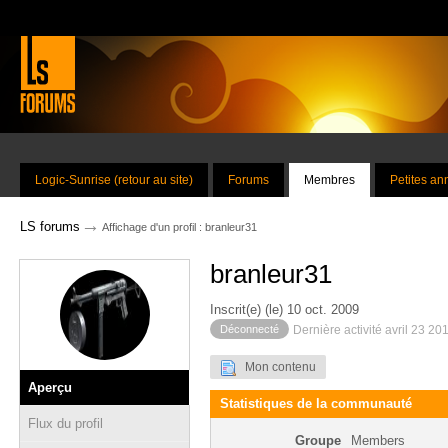
Logic-Sunrise (retour au site)
Forums
Membres
Petites a
→
LS forums
Affichage d'un profil : branleur31
branleur31
Inscrit(e) (le) 10 oct. 2009
Déconnecté
Dernière activité avril 23 20
Mon contenu
Aperçu
Statistiques de la communauté
Flux du profil
Groupe
Members