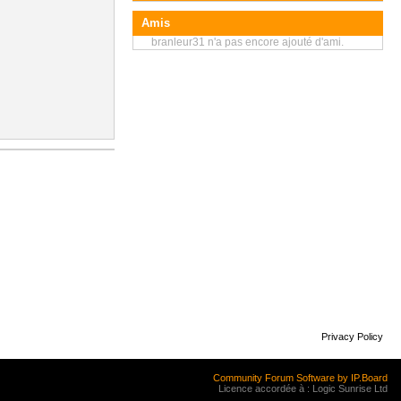
Amis
branleur31 n'a pas encore ajouté d'ami.
Privacy Policy
Community Forum Software by IP.Board
Licence accordée à : Logic Sunrise Ltd