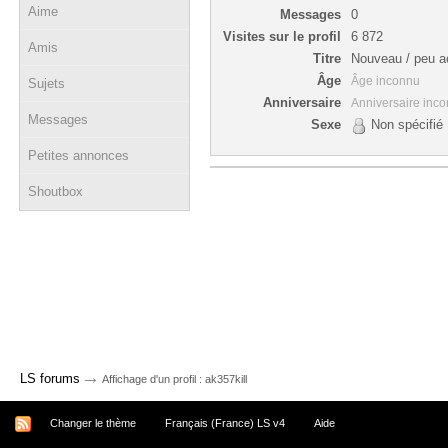
Aime
Messages
0
Visites sur le profil
6 872
Amis
Titre
Nouveau / peu ac
Âge
Âge inconnu
Sujets
Anniversaire
Anniversaire inc
Messages
Sexe
Non spécifié
Petites annonces
Shoutbox
→
LS forums
Affichage d'un profil : ak357kill
Changer le thème
Français (France) LS v4
Aide