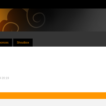
nnonces
Shoutbox
09 20:19