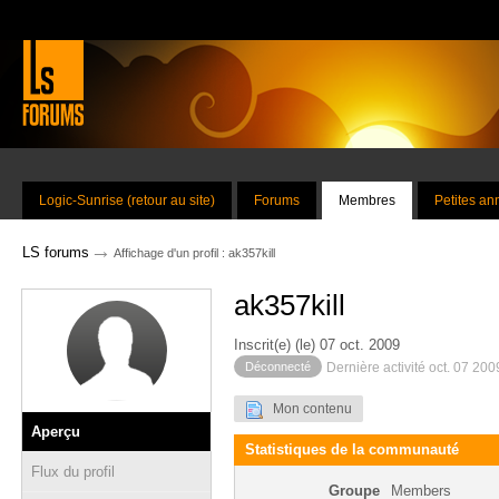
Logic-Sunrise (retour au site)
Forums
Membres
Petites a
→
LS forums
Affichage d'un profil : ak357kill
ak357kill
Inscrit(e) (le) 07 oct. 2009
Déconnecté
Dernière activité oct. 07 20
Mon contenu
Aperçu
Statistiques de la communauté
Flux du profil
Groupe
Members