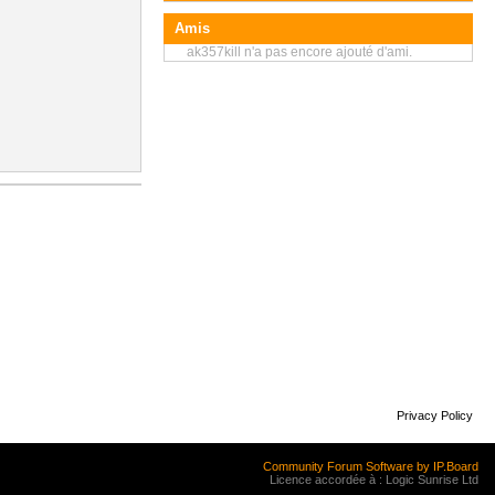
Amis
ak357kill n'a pas encore ajouté d'ami.
Privacy Policy
Community Forum Software by IP.Board
Licence accordée à : Logic Sunrise Ltd