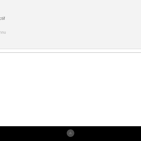
tif
onnu