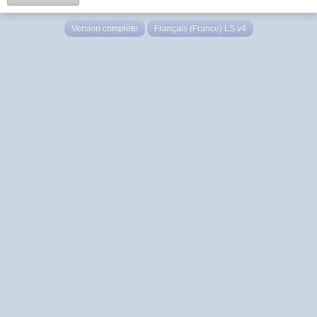
Version complète
Français (France) LS v4