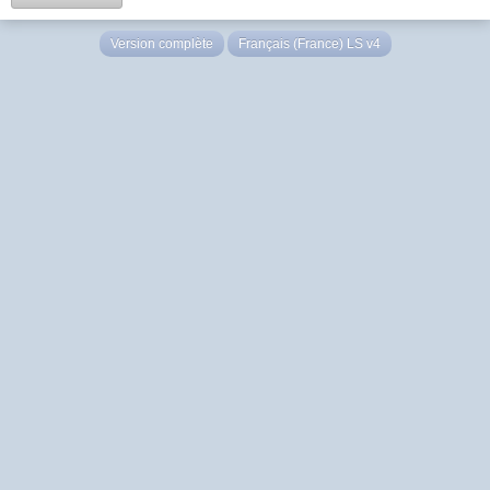
Version complète
Français (France) LS v4