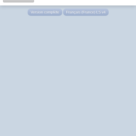
Version complète
Français (France) LS v4