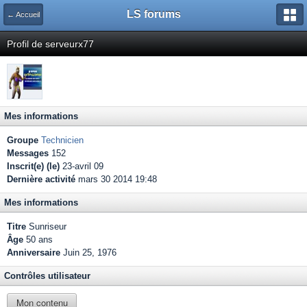
LS forums
← Accueil
Profil de serveurx77
Mes informations
Groupe
Technicien
Messages
152
Inscrit(e) (le)
23-avril 09
Dernière activité
mars 30 2014 19:48
Mes informations
Titre
Sunriseur
Âge
50 ans
Anniversaire
Juin 25, 1976
Contrôles utilisateur
Mon contenu