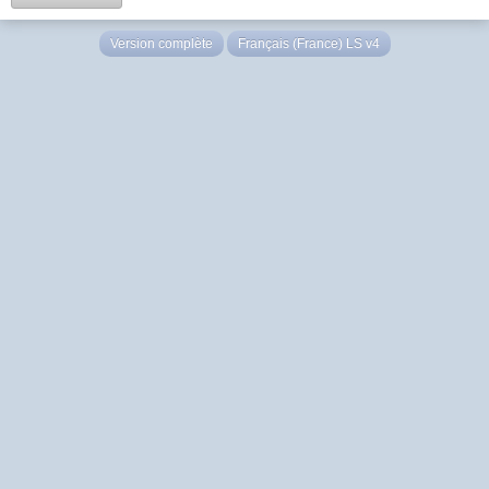
Version complète
Français (France) LS v4