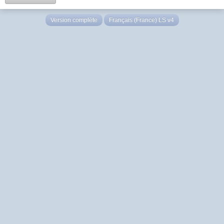
Version complète
Français (France) LS v4