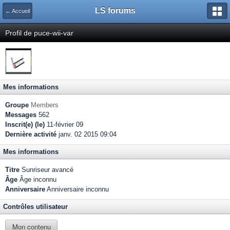
LS forums
← Accueil
Profil de puce-wii-var
Mes informations
Groupe
Members
Messages
562
Inscrit(e) (le)
11-février 09
Dernière activité
janv. 02 2015 09:04
Mes informations
Titre
Sunriseur avancé
Âge
Âge inconnu
Anniversaire
Anniversaire inconnu
Contrôles utilisateur
Mon contenu