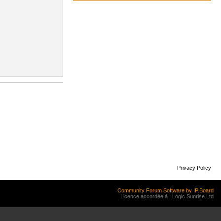
Privacy Policy
Community Forum Software by IP.Board
Licence accordée à : Logic Sunrise Ltd