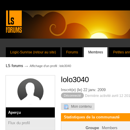
Logic-Sunrise (retour au site)
Forums
Membres
Petites a
→
LS forums
Affichage d'un profil : lolo3040
lolo3040
Inscrit(e) (le) 22 janv. 2009
Déconnecté
Dernière activité avril 12 20
Mon contenu
Aperçu
Statistiques de la communauté
Flux du profil
Groupe
Members