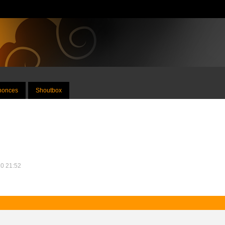
nnonces
Shoutbox
10 21:52