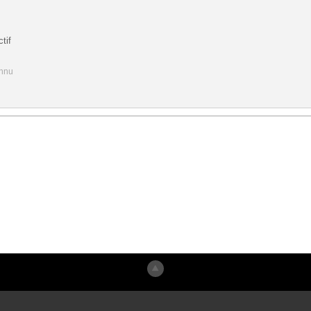
tif
onnu