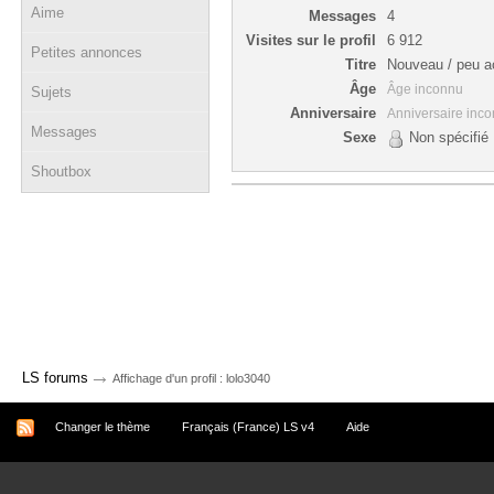
Aime
Messages
4
Visites sur le profil
6 912
Petites annonces
Titre
Nouveau / peu ac
Âge
Âge inconnu
Sujets
Anniversaire
Anniversaire inc
Messages
Sexe
Non spécifié
Shoutbox
→
LS forums
Affichage d'un profil : lolo3040
Changer le thème
Français (France) LS v4
Aide