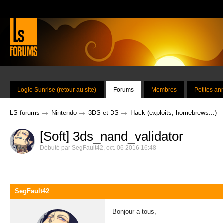
Logic-Sunrise (retour au site)
Forums
Membres
Petites a
→
→
→
LS forums
Nintendo
3DS et DS
Hack (exploits, homebrews...)
[Soft] 3ds_nand_validator
Débuté par
SegFault42
,
oct. 06 2016 16:48
SegFault42
Bonjour a tous,