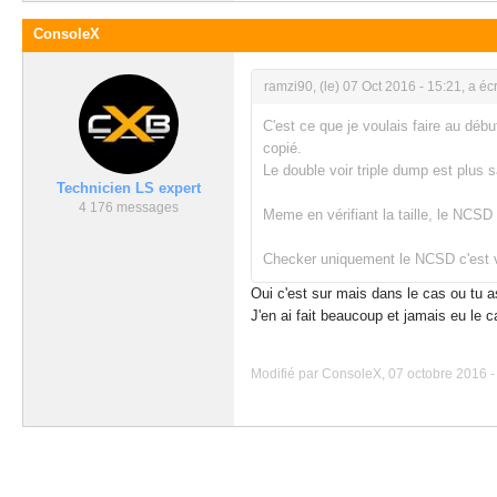
ConsoleX
ramzi90, (le) 07 Oct 2016 - 15:21, a écri
C'est ce que je voulais faire au déb
copié.
Le double voir triple dump est plus 
Technicien LS expert
4 176 messages
Meme en vérifiant la taille, le NCS
Checker uniquement le NCSD c'est v
Oui c'est sur mais dans le cas ou tu 
J'en ai fait beaucoup et jamais eu le c
Modifié par ConsoleX, 07 octobre 2016 -