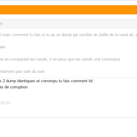
t :
ut mais comment tu fais si tu as un dump qui semble ok (taille de la nand ok
safe.
D et en comparant les nands, il se peux que les nands soit corrompue.
raiment pas safe du tout.
as 2 dump identiques et corrompu tu fais comment lol
as de corruption
 20:03.