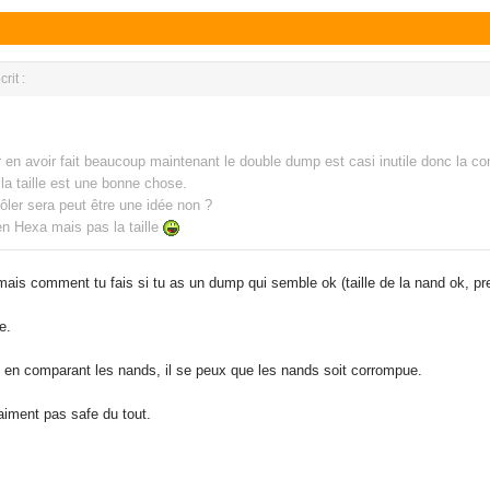
rit :
 en avoir fait beaucoup maintenant le double dump est casi inutile donc la c
la taille est une bonne chose.
ôler sera peut être une idée non ?
en Hexa mais pas la taille
t mais comment tu fais si tu as un dump qui semble ok (taille de la nand ok, 
fe.
et en comparant les nands, il se peux que les nands soit corrompue.
iment pas safe du tout.