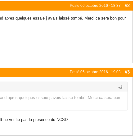
#2
Posté
06 octobre 2016 - 18:37
nd apres quelques essaie j avais laissé tombé. Merci ca sera bon pour
#3
Posté
06 octobre 2016 - 19:03
nand apres quelques essaie j avais laissé tombé. Merci ca sera bon
ft ne verifie pas la presence du NCSD.