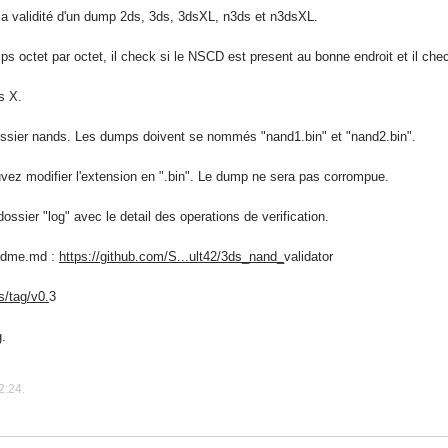
 la validité d'un dump 2ds, 3ds, 3dsXL, n3ds et n3dsXL.
s octet par octet, il check si le NSCD est present au bonne endroit et il chec
s X.
dossier nands. Les dumps doivent se nommés "nand1.bin" et "nand2.bin".
vez modifier l'extension en ".bin". Le dump ne sera pas corrompue.
dossier "log" avec le detail des operations de verification.
eadme.md :
https://github.com/S...ult42/3ds_nand_
validator
s/tag/v0.
3
g.
2:24.