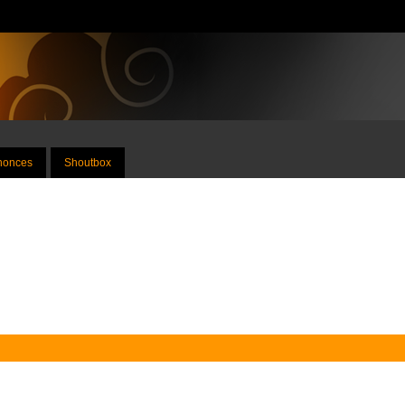
nnonces
Shoutbox