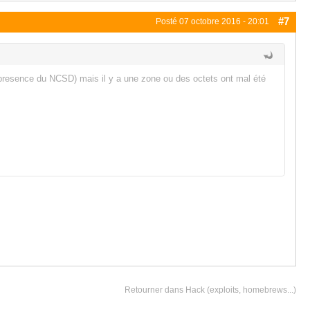
#7
Posté
07 octobre 2016 - 20:01
, presence du NCSD) mais il y a une zone ou des octets ont mal été
Retourner dans Hack (exploits, homebrews...)