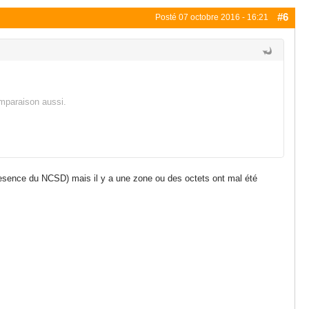
#6
Posté
07 octobre 2016 - 16:21
omparaison aussi.
presence du NCSD) mais il y a une zone ou des octets ont mal été