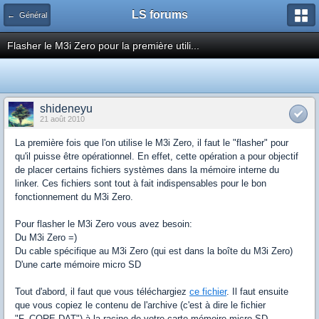
LS forums
← Général
Flasher le M3i Zero pour la première utili...
shideneyu
21 août 2010
La première fois que l'on utilise le M3i Zero, il faut le "flasher" pour
qu'il puisse être opérationnel. En effet, cette opération a pour objectif
de placer certains fichiers systèmes dans la mémoire interne du
linker. Ces fichiers sont tout à fait indispensables pour le bon
fonctionnement du M3i Zero.
Pour flasher le M3i Zero vous avez besoin:
Du M3i Zero =)
Du cable spécifique au M3i Zero (qui est dans la boîte du M3i Zero)
D'une carte mémoire micro SD
Tout d'abord, il faut que vous téléchargiez
ce fichier
. Il faut ensuite
que vous copiez le contenu de l'archive (c'est à dire le fichier
"F_CORE.DAT") à la racine de votre carte mémoire micro SD.