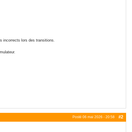
s incorrects lors des transitions.
mulateur.
#2
Posté
06 mai 2026 - 20:58