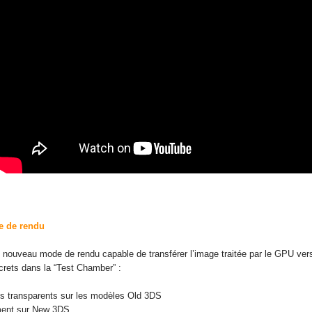
e de rendu
un nouveau mode de rendu capable de transférer l’image traitée par le GPU ver
rets dans la “Test Chamber” :
lus transparents sur les modèles Old 3DS
ement sur New 3DS