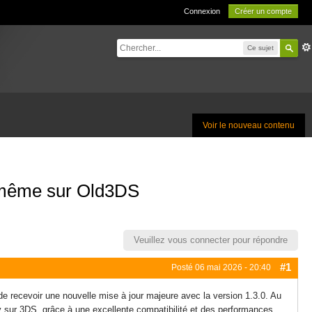
Connexion
Créer un compte
Ce sujet
Voir le nouveau contenu
té même sur Old3DS
Veuillez vous connecter pour répondre
#1
Posté
06 mai 2026 - 20:40
e recevoir une nouvelle mise à jour majeure avec la version 1.3.0. Au
oy sur 3DS, grâce à une excellente compatibilité et des performances