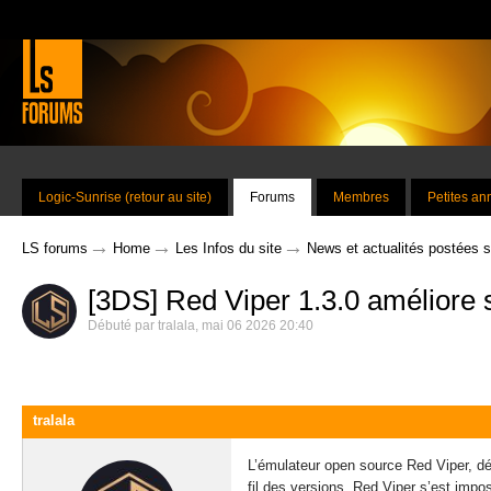
Logic-Sunrise (retour au site)
Forums
Membres
Petites a
→
→
→
LS forums
Home
Les Infos du site
News et actualités postées 
[3DS] Red Viper 1.3.0 améliore 
Débuté par
tralala
,
mai 06 2026 20:40
tralala
L’émulateur open source Red Viper, dé
fil des versions, Red Viper s’est impo