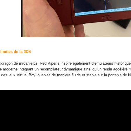
limites de la 3DS
 r3Ddragon de mrdanielps, Red Viper s’inspire également d’émulateurs histori
re moderne intégrant un recompilateur dynamique ainsi qu’un rendu accéléré m
es jeux Virtual Boy jouables de manière fluide et stable sur la portable de N